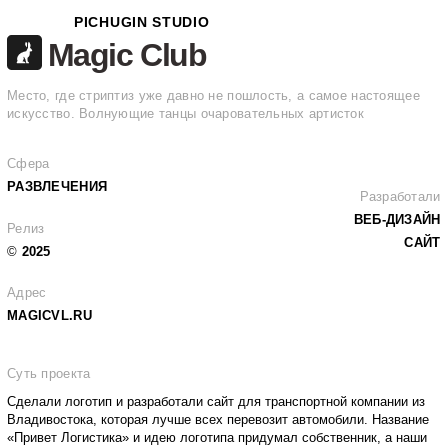
PICHUGIN STUDIO
Magic Club
Место, где стриптиз уже давно не пошлость, а самое настоящее
искусство. Волнующие танцы очаровательных артисток
Сфера
РАЗВЛЕЧЕНИЯ
Разработали
ВЕБ-ДИЗАЙН
Релиз
САЙТ
©
2025
Адрес
MAGICVL.RU
Суть проекта
Сделали логотип и разработали сайт для транспортной компании из
Владивостока, которая лучше всех перевозит автомобили. Название
«Привет Логистика» и идею логотипа придумал собственник, а наши
дизайнеры доработали и получили гармоничный результат.
Также наша студия настроила и запустила рекламные кампании в
Яндекс Директ. За 8 месяцев с этого канала привлекли более 1200
заявок с CPA 650 ₽.
▶ ПЕРЕЙТИ НА САЙТ